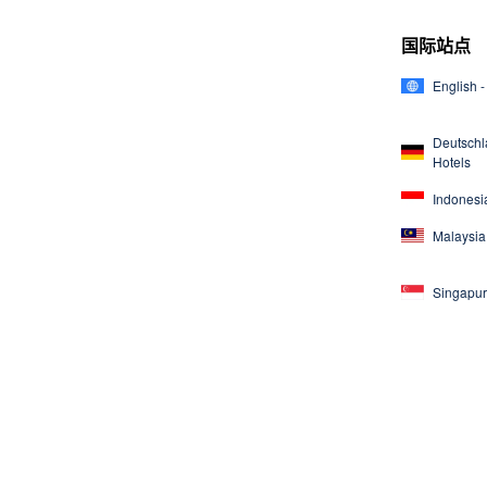
国际站点
English -
Deutschl
Hotels
Indonesia
Malaysia 
Singapur