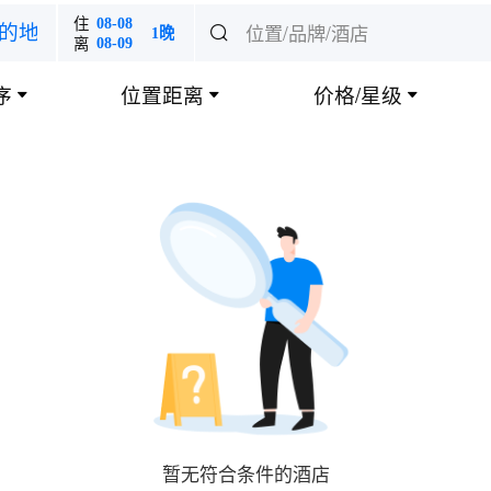
住
08-08
位置/品牌/酒店
的地

1晚
离
08-09
序
位置距离
价格/星级



暂无符合条件的酒店