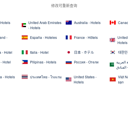
修改可重新查询
 Hotels
United Arab Emirates
Australia - Hotels
Canad
- Hotels
and -
España - Hoteles
France - Hôtels
United
Hotels
 - Hotel
Italia - Hotel
日本 - ホテル
대한민국
- Hotel
Pilipinas - Hotels
Россия - Отели
 العربية
 الفنادق
a - Hotels
ประเทศไทย - โรงแรม
United States -
Việt 
Hotels
sạn