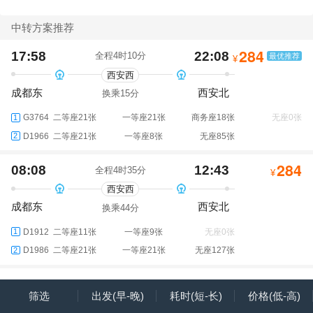
中转方案推荐
284
17:58
22:08
全程4时10分
最优推荐
¥
西安西
成都东
西安北
换乘15分
G3764
二等座21张
一等座21张
商务座18张
无座0张
1
D1966
二等座21张
一等座8张
无座85张
2
284
08:08
12:43
全程4时35分
¥
西安西
成都东
西安北
换乘44分
D1912
二等座11张
一等座9张
无座0张
1
D1986
二等座21张
一等座21张
无座127张
2
281
16:08
20:48
全程4时40分
¥
筛选
出发(早-晚)
耗时(短-长)
价格(低-高)
西安西