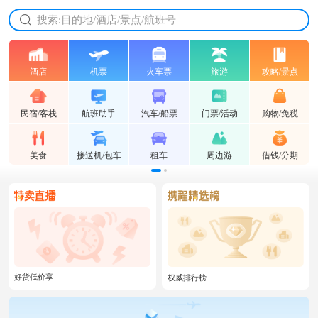
放心的服务 放心的价格
搜索:目的地/酒店/景点/航班号
酒店
机票
火车票
旅游
攻略/景点
民宿/客栈
航班助手
汽车/船票
门票/活动
购物/免税
美食
接送机/包车
租车
周边游
借钱/分期
好货低价享
权威排行榜